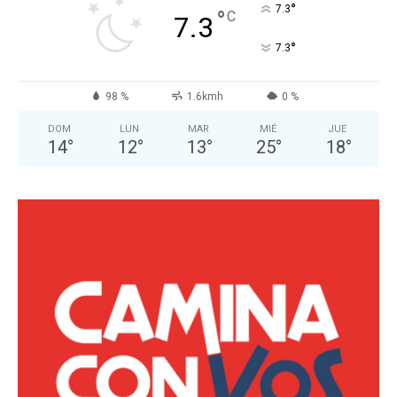
°
7.3
°
C
7.3
°
7.3
98 %
1.6kmh
0 %
DOM
LUN
MAR
MIÉ
JUE
14
°
12
°
13
°
25
°
18
°