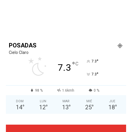
POSADAS
Cielo Claro
°
7.3
°
C
7.3
°
7.3
98 %
1.6kmh
0 %
DOM
LUN
MAR
MIÉ
JUE
14
°
12
°
13
°
25
°
18
°