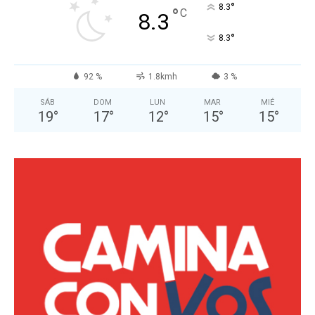
°
8.3
°
C
8.3
°
8.3
92 %
1.8kmh
3 %
SÁB
DOM
LUN
MAR
MIÉ
19
°
17
°
12
°
15
°
15
°