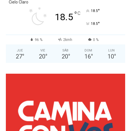
Cielo Claro
°
18.5
°
C
18.5
°
18.5
96 %
2kmh
0 %
JUE
VIE
SÁB
DOM
LUN
27
°
20
°
20
°
16
°
10
°