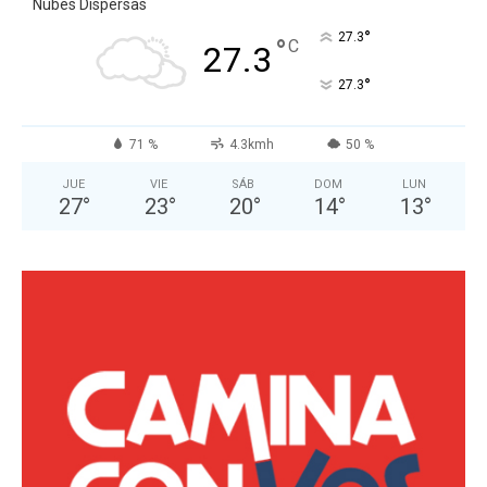
Nubes Dispersas
°
27.3
°
C
27.3
°
27.3
71 %
4.3kmh
50 %
JUE
VIE
SÁB
DOM
LUN
27
°
23
°
20
°
14
°
13
°