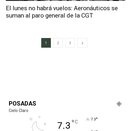
El lunes no habrá vuelos: Aeronáuticos se
suman al paro general de la CGT
1
2
3
POSADAS
Cielo Claro
°
7.3
°
C
7.3