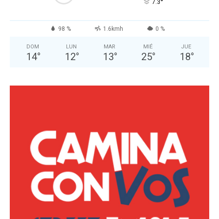
°
7.3
98 %
1.6kmh
0 %
DOM
LUN
MAR
MIÉ
JUE
14
°
12
°
13
°
25
°
18
°