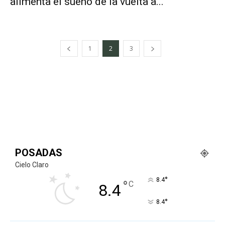
alimenta el sueño de la vuelta a...
1
2
3
POSADAS
Cielo Claro
°
8.4
°
C
8.4
°
8.4