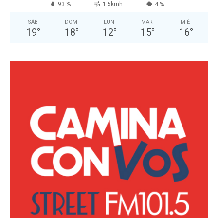
93 %
1.5kmh
4 %
SÁB
DOM
LUN
MAR
MIÉ
19
°
18
°
12
°
15
°
16
°