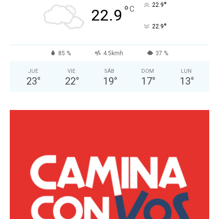
°
22.9
°
C
22.9
°
22.9
85 %
4.5kmh
37 %
JUE
VIE
SÁB
DOM
LUN
23
°
22
°
19
°
17
°
13
°