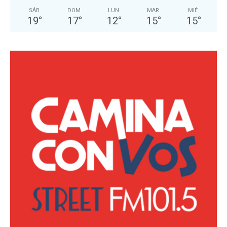
SÁB
DOM
LUN
MAR
MIÉ
19
°
17
°
12
°
15
°
15
°