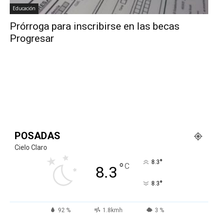
Educación
Prórroga para inscribirse en las becas
Progresar
POSADAS
Cielo Claro
°
8.3
°
C
8.3
°
8.3
92 %
1.8kmh
3 %