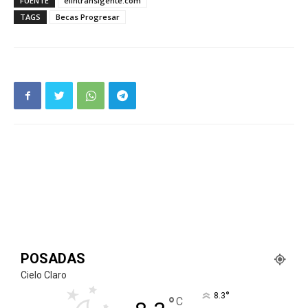
FUENTE
elintransigente.com
TAGS
Becas Progresar
POSADAS
Cielo Claro
°
8.3
°
C