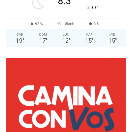
8.3
°
8.3
92 %
1.8kmh
3 %
SÁB
DOM
LUN
MAR
MIÉ
19
°
17
°
12
°
15
°
15
°