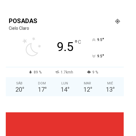
POSADAS
Cielo Claro
°
9.5
°
C
9.5
°
9.5
89 %
1.7kmh
9 %
SÁB
DOM
LUN
MAR
MIÉ
20
°
17
°
14
°
12
°
13
°