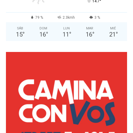
°
14.7
79 %
2.3kmh
3 %
SÁB
DOM
LUN
MAR
MIÉ
15
°
16
°
11
°
16
°
21
°