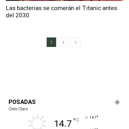
Las bacterias se comerán el Titanic antes
del 2030
1
2
POSADAS
Cielo Claro
°
14.7
°
C
14.7