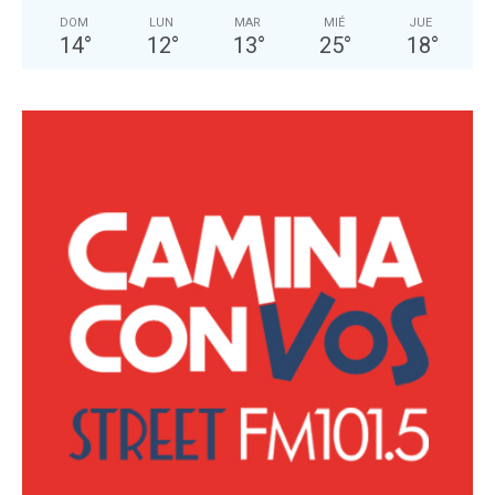
DOM
LUN
MAR
MIÉ
JUE
14
°
12
°
13
°
25
°
18
°