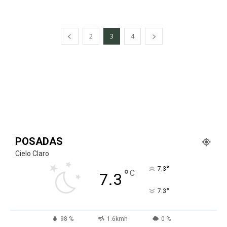
2
3
4
POSADAS
Cielo Claro
°
7.3
°
C
7.3
°
7.3
98 %
1.6kmh
0 %