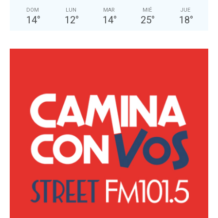
DOM
LUN
MAR
MIÉ
JUE
14
°
12
°
14
°
25
°
18
°