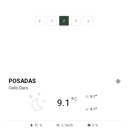
1
2
3
POSADAS
Cielo Claro
°
9.1
°
C
9.1
°
9.1
91 %
3.1kmh
0 %