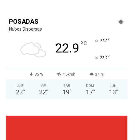
POSADAS
Nubes Dispersas
°
22.9
°
C
22.9
°
22.9
85 %
4.5kmh
37 %
JUE
VIE
SÁB
DOM
LUN
23
°
22
°
19
°
17
°
13
°