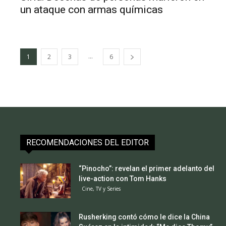
un ataque con armas químicas
...
1
2
3
6
RECOMENDACIONES DEL EDITOR
“Pinocho”: revelan el primer adelanto del
live-action con Tom Hanks
Cine, TV y Series
Rusherking contó cómo le dice la China