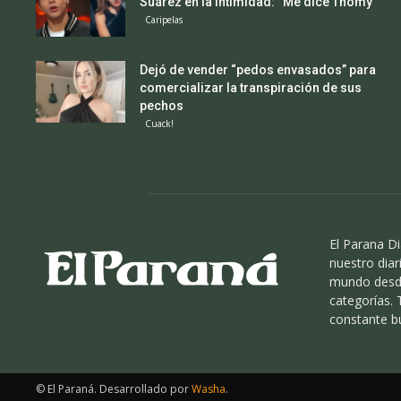
Suárez en la intimidad: “Me dice Thomy”
Caripelas
Dejó de vender “pedos envasados” para
comercializar la transpiración de sus
pechos
Cuack!
El Parana Di
nuestro diari
mundo desde
categorías.
constante b
© El Paraná. Desarrollado por
Washa
.