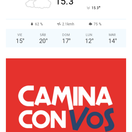
15.3
°
15.3
62 %
2.1kmh
75 %
VIE
SÁB
DOM
LUN
MAR
15
°
20
°
17
°
12
°
14
°