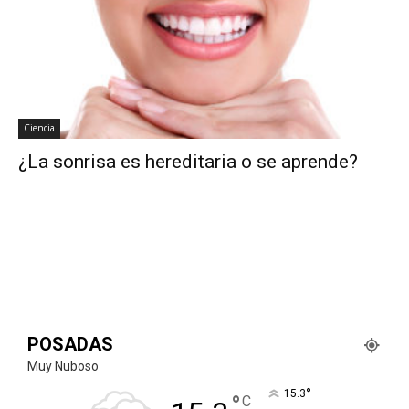
Ciencia
¿La sonrisa es hereditaria o se aprende?
POSADAS
Muy Nuboso
°
15.3
°
C