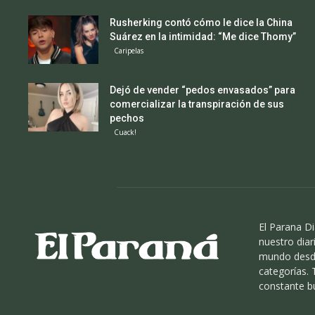
Rusherking contó cómo le dice la China
Suárez en la intimidad: “Me dice Thomy”
Caripelas
Dejó de vender “pedos envasados” para
comercializar la transpiración de sus
pechos
Cuack!
El Parana Di
nuestro diari
mundo desde
categorías.
constante b