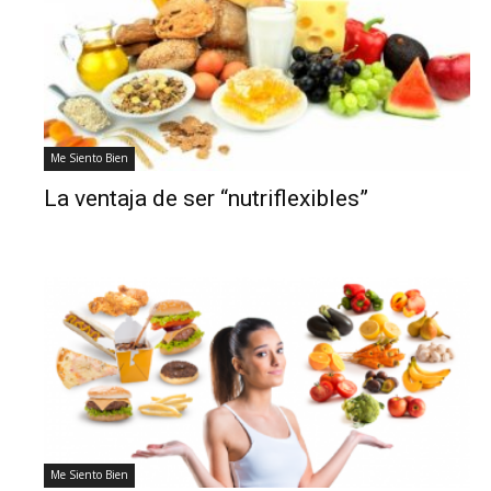
Me Siento Bien
La ventaja de ser “nutriflexibles”
Me Siento Bien