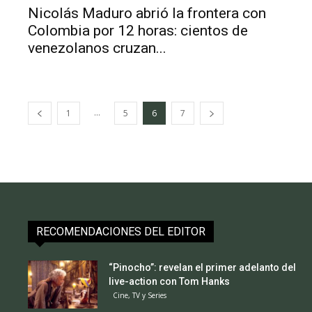
Nicolás Maduro abrió la frontera con
Colombia por 12 horas: cientos de
venezolanos cruzan...
...
1
5
6
7
RECOMENDACIONES DEL EDITOR
“Pinocho”: revelan el primer adelanto del
live-action con Tom Hanks
Cine, TV y Series