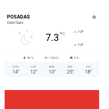
POSADAS
Cielo Claro
°
7.3
°
C
7.3
°
7.3
98 %
1.6kmh
0 %
DOM
LUN
MAR
MIÉ
JUE
14
°
12
°
13
°
25
°
18
°