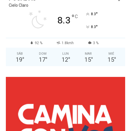
Cielo Claro
°
8.3
°
C
8.3
°
8.3
92 %
1.8kmh
3 %
SÁB
DOM
LUN
MAR
MIÉ
19
°
17
°
12
°
15
°
15
°