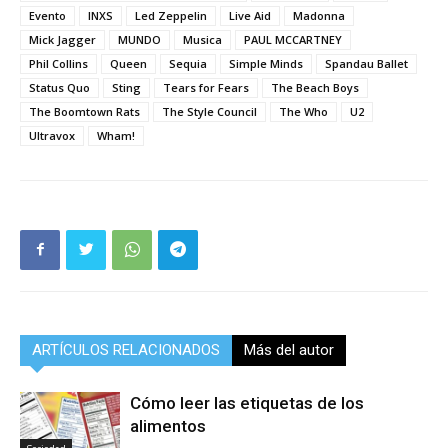
Evento
INXS
Led Zeppelin
Live Aid
Madonna
Mick Jagger
MUNDO
Musica
PAUL MCCARTNEY
Phil Collins
Queen
Sequia
Simple Minds
Spandau Ballet
Status Quo
Sting
Tears for Fears
The Beach Boys
The Boomtown Rats
The Style Council
The Who
U2
Ultravox
Wham!
ARTÍCULOS RELACIONADOS
Más del autor
Cómo leer las etiquetas de los
alimentos