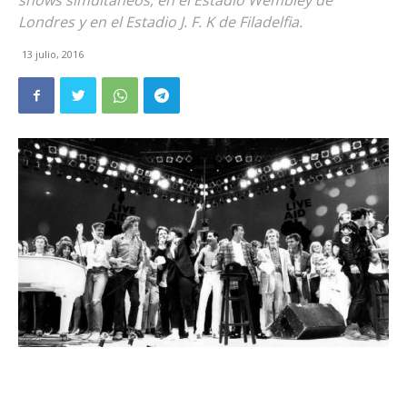
shows simultáneos, en el Estadio Wembley de
Londres y en el Estadio J. F. K de Filadelfia.
13 julio, 2016