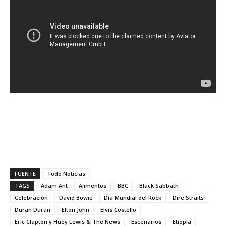
FUENTE
Todo Noticias
TAGS
Adam Ant
Alimentos
BBC
Black Sabbath
Celebración
David Bowie
Día Mundial del Rock
Dire Straits
Duran Duran
Elton John
Elvis Costello
Eric Clapton y Huey Lewis & The News
Escenarios
Etiopía