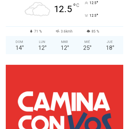
°
12.5
°
C
12.5
°
12.5
71 %
3.6kmh
85 %
DOM
LUN
MAR
MIÉ
JUE
14
°
12
°
12
°
25
°
18
°