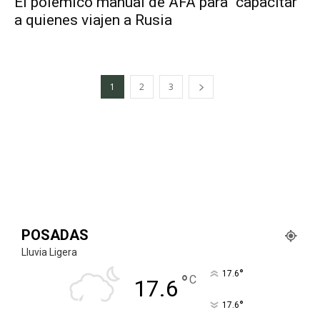
El polémico manual de AFA para “capacitar”
a quienes viajen a Rusia
1
2
3
POSADAS
Lluvia Ligera
°
17.6
°
C
17.6
°
17.6