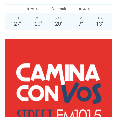
98 %
1.8kmh
32 %
JUE
VIE
SÁB
DOM
LUN
27
°
20
°
20
°
17
°
13
°