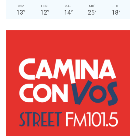
DOM
LUN
MAR
MIÉ
JUE
13
°
12
°
14
°
25
°
18
°