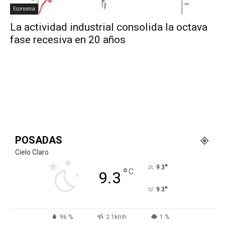
Economia
La actividad industrial consolida la octava
fase recesiva en 20 años
POSADAS
Cielo Claro
°
9.3
°
C
9.3
°
9.3
96 %
2.1kmh
1 %