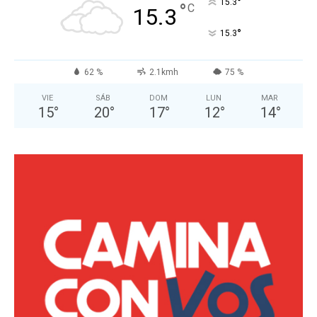
°
15.3
°
C
15.3
°
15.3
62 %
2.1kmh
75 %
VIE
SÁB
DOM
LUN
MAR
15
°
20
°
17
°
12
°
14
°