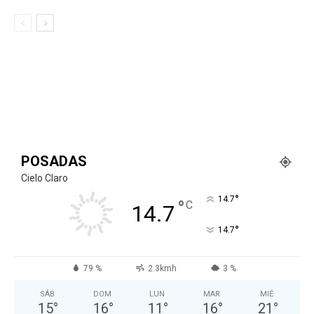
POSADAS
Cielo Claro
°
14.7
°
C
14.7
°
14.7
79 %
2.3kmh
3 %
SÁB
DOM
LUN
MAR
MIÉ
15
°
16
°
11
°
16
°
21
°