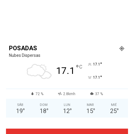
POSADAS
Nubes Dispersas
°
17.1
°
C
17.1
°
17.1
72 %
2.8kmh
37 %
SÁB
DOM
LUN
MAR
MIÉ
19
°
18
°
12
°
15
°
25
°