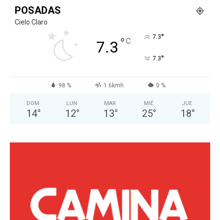
POSADAS
Cielo Claro
°
7.3
°
C
7.3
°
7.3
98 %
1.6kmh
0 %
DOM
LUN
MAR
MIÉ
JUE
14
°
12
°
13
°
25
°
18
°