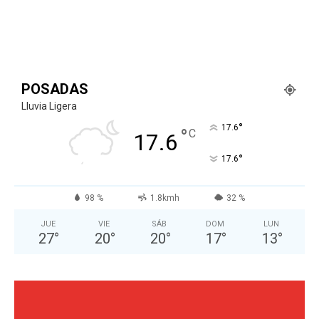
POSADAS
Lluvia Ligera
°
17.6
°
C
17.6
°
17.6
98 %
1.8kmh
32 %
JUE
VIE
SÁB
DOM
LUN
27
°
20
°
20
°
17
°
13
°