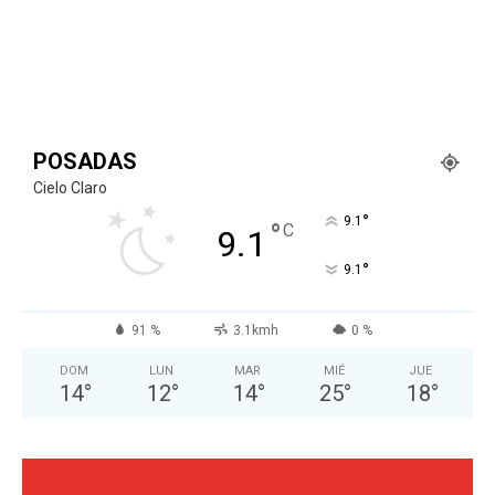
POSADAS
Cielo Claro
°
9.1
°
C
9.1
°
9.1
91 %
3.1kmh
0 %
DOM
LUN
MAR
MIÉ
JUE
14
°
12
°
14
°
25
°
18
°