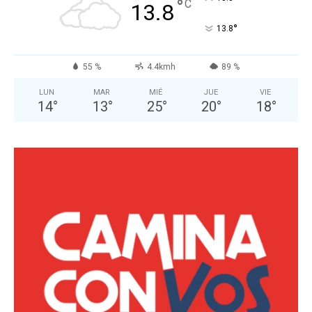
°
C
13.8
°
13.8
55 %
4.4kmh
89 %
LUN
MAR
MIÉ
JUE
VIE
14
°
13
°
25
°
20
°
18
°