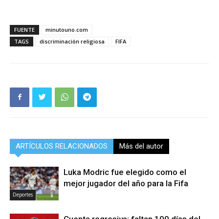
FUENTE
minutouno.com
TAGS
discriminación religiosa
FIFA
ARTÍCULOS RELACIONADOS
Más del autor
Luka Modric fue elegido como el
mejor jugador del año para la Fifa
Deportes
Cuenta regresiva: faltan 100 días del