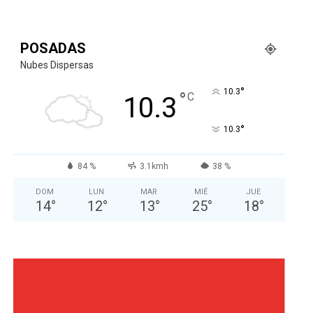
POSADAS
Nubes Dispersas
°
10.3
°
C
10.3
°
10.3
84 %
3.1kmh
38 %
DOM
LUN
MAR
MIÉ
JUE
14
°
12
°
13
°
25
°
18
°