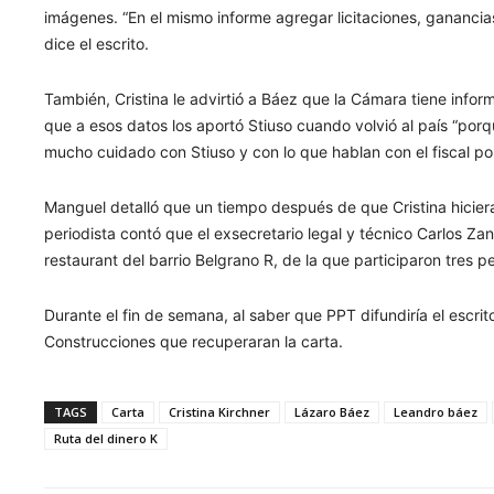
imágenes. “En el mismo informe agregar licitaciones, gananci
dice el escrito.
También, Cristina le advirtió a Báez que la Cámara tiene infor
que a esos datos los aportó Stiuso cuando volvió al país “por
mucho cuidado con Stiuso y con lo que hablan con el fiscal p
Manguel detalló que un tiempo después de que Cristina hiciera 
periodista contó que el exsecretario legal y técnico Carlos Zan
restaurant del barrio Belgrano R, de la que participaron tres p
Durante el fin de semana, al saber que PPT difundiría el escrito
Construcciones que recuperaran la carta.
TAGS
Carta
Cristina Kirchner
Lázaro Báez
Leandro báez
Ruta del dinero K