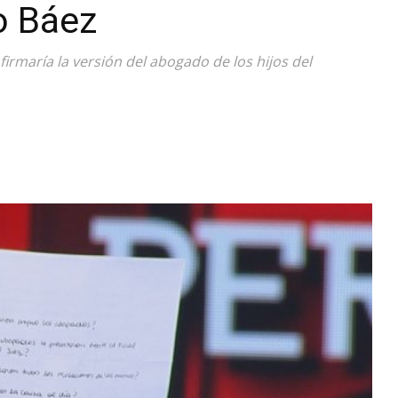
o Báez
Diario
maría la versión del abogado de los hijos del