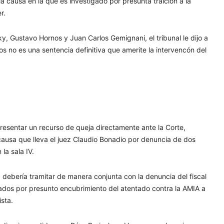
a causa en la que es investigado por presunta traición a la
r.
y, Gustavo Hornos y Juan Carlos Gemignani, el tribunal le dijo a
s no es una sentencia definitiva que amerite la intervencón del
presentar un recurso de queja directamente ante la Corte,
causa que lleva el juez Claudio Bonadio por denuncia de dos
la sala IV.
debería tramitar de manera conjunta con la denuncia del fiscal
sados por presunto encubrimiento del atentado contra la AMIA a
ista.