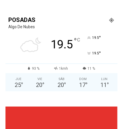
POSADAS
Algo De Nubes
°
19.5
°
C
19.5
°
19.5
93 %
1kmh
11 %
JUE
VIE
SÁB
DOM
LUN
25
°
20
°
20
°
17
°
11
°