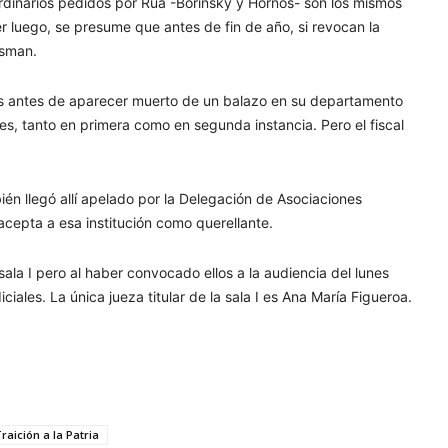
rdinarios pedidos por Rúa -Borinsky y Hornos- son los mismos
r luego, se presume que antes de fin de año, si revocan la
isman.
ías antes de aparecer muerto de un balazo en su departamento
es, tanto en primera como en segunda instancia. Pero el fiscal
ién llegó allí apelado por la Delegación de Asociaciones
i acepta a esa institución como querellante.
ala I pero al haber convocado ellos a la audiencia del lunes
iales. La única jueza titular de la sala I es Ana María Figueroa.
raición a la Patria