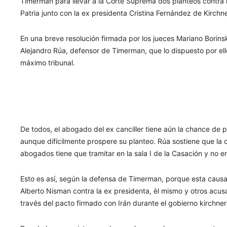
Timerman para llevar a la Corte Suprema dos planteos contra l
Patria junto con la ex presidenta Cristina Fernández de Kirchne
En una breve resolución firmada por los jueces Mariano Borinsk
Alejandro Rúa, defensor de Timerman, que lo dispuesto por ello
máximo tribunal.
De todos, el abogado del ex canciller tiene aún la chance de 
aunque difícilmente prospere su planteo. Rúa sostiene que la 
abogados tiene que tramitar en la sala I de la Casación y no en 
Esto es así, según la defensa de Timerman, porque esta causa 
Alberto Nisman contra la ex presidenta, èl mismo y otros acu
través del pacto firmado con Irán durante el gobierno kirchner