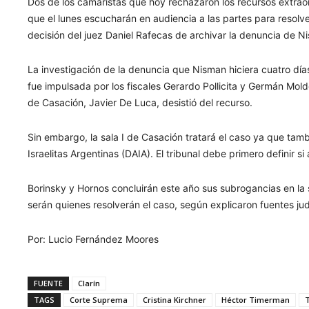
Dos de los camaristas que hoy rechazaron los recursos extrao
que el lunes escucharán en audiencia a las partes para resolve
decisión del juez Daniel Rafecas de archivar la denuncia de N
La investigación de la denuncia que Nisman hiciera cuatro d
fue impulsada por los fiscales Gerardo Pollicita y Germán Mold
de Casación, Javier De Luca, desistió del recurso.
Sin embargo, la sala I de Casación tratará el caso ya que tamb
Israelitas Argentinas (DAIA). El tribunal debe primero definir s
Borinsky y Hornos concluirán este año sus subrogancias en la s
serán quienes resolverán el caso, según explicaron fuentes judic
Por: Lucio Fernández Moores
FUENTE
Clarín
TAGS
Corte Suprema
Cristina Kirchner
Héctor Timerman
T