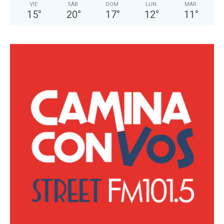
VIE
SÁB
DOM
LUN
MAR
15
°
20
°
17
°
12
°
11
°