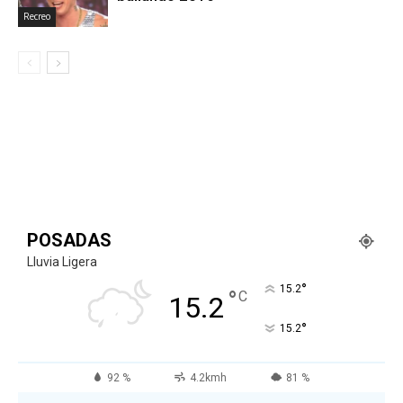
Recreo
POSADAS
Lluvia Ligera
°
15.2
°
C
15.2
°
15.2
92 %
4.2kmh
81 %