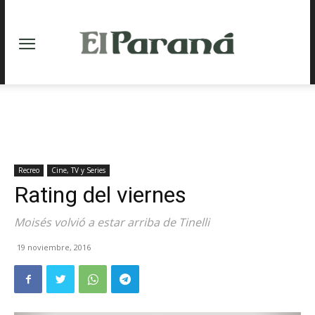
Recreo
Cine, TV y Series
Rating del viernes
Moisés volvió a estar arriba de Tinelli
19 noviembre, 2016