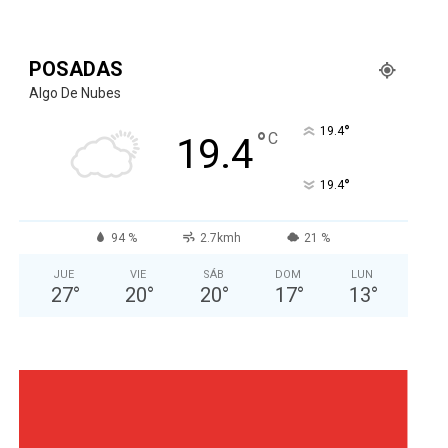
POSADAS
Algo De Nubes
°
19.4
°
C
19.4
°
19.4
94 %
2.7kmh
21 %
JUE
VIE
SÁB
DOM
LUN
27
°
20
°
20
°
17
°
13
°