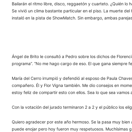
Bailarán el ritmo libre, disco, reggaetón y cuarteto. ¿Quién lo 
Se vivió un clima bastante particular en el piso. La muerte d
instaló en la pista de ShowMatch. Sin embargo, ambas parejas 
Ángel de Brito le consultó a Pedro sobre los dichos de Florenc
programa”. “No me hago cargo de eso. El que gana siempre fes
María del Cerro irrumpió y defendió al esposo de Paula Chaves
compañero. Él y Flor Vigna también. Me dio consejos en mom
estoy feliz de compartir esto con ellos. Sea lo que sea vamos a 
Con la votación del jurado terminaron 2 a 2 y el público los eli
Quiero agradecer por este año hermoso. Se la pasa muy bien a
puede enojar pero hoy fueron muy respetuosos. Muchísimas gr