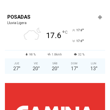
POSADAS
Lluvia Ligera
°
17.6
°
C
17.6
°
17.6
98 %
1.8kmh
32 %
JUE
VIE
SÁB
DOM
LUN
27
°
20
°
20
°
17
°
13
°