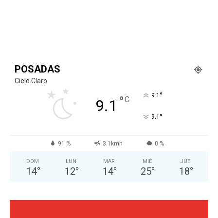
POSADAS
Cielo Claro
°
9.1
°
C
9.1
°
9.1
91 %
3.1kmh
0 %
DOM
LUN
MAR
MIÉ
JUE
14
°
12
°
14
°
25
°
18
°