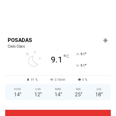
POSADAS
Cielo Claro
°
9.1
°
C
9.1
°
9.1
91 %
3.1kmh
0 %
DOM
LUN
MAR
MIÉ
JUE
14
°
12
°
14
°
25
°
18
°