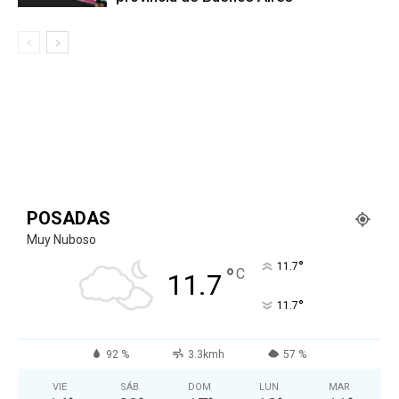
POSADAS
Muy Nuboso
°
11.7
°
C
11.7
°
11.7
92 %
3.3kmh
57 %
VIE
SÁB
DOM
LUN
MAR