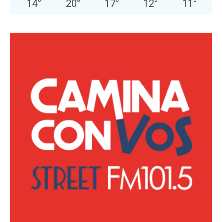
14
°
20
°
17
°
12
°
11
°