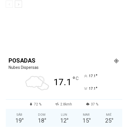
POSADAS
Nubes Dispersas
°
17.1
°
C
17.1
°
17.1
72 %
2.8kmh
37 %
SÁB
DOM
LUN
MAR
MIÉ
19
°
18
°
12
°
15
°
25
°