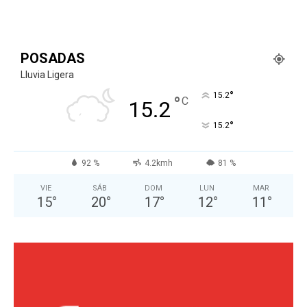
POSADAS
Lluvia Ligera
°
15.2
°
C
15.2
°
15.2
92 %
4.2kmh
81 %
VIE
SÁB
DOM
LUN
MAR
15
°
20
°
17
°
12
°
11
°