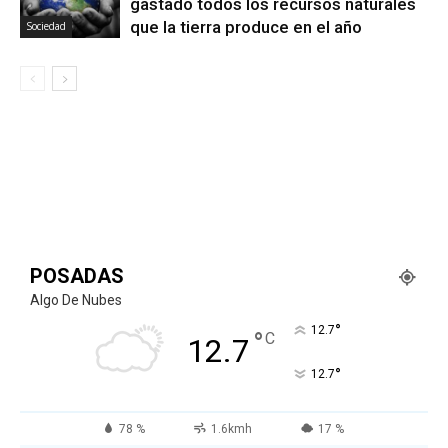
gastado todos los recursos naturales
que la tierra produce en el año
Sociedad
POSADAS
Algo De Nubes
°
12.7
°
C
12.7
°
12.7
78 %
1.6kmh
17 %