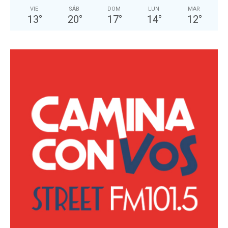
VIE
SÁB
DOM
LUN
MAR
13
°
20
°
17
°
14
°
12
°