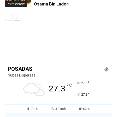
Osama Bin Laden
Internacionales
POSADAS
Nubes Dispersas
°
27.3
°
C
27.3
°
27.3
71 %
4.3kmh
50 %