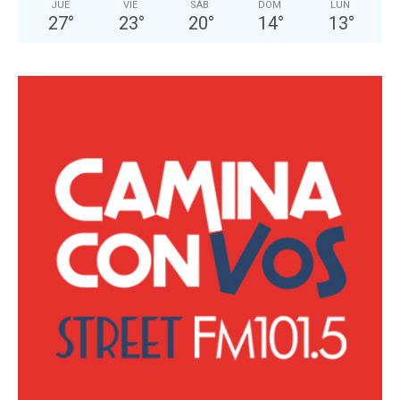
JUE
VIE
SÁB
DOM
LUN
27
°
23
°
20
°
14
°
13
°