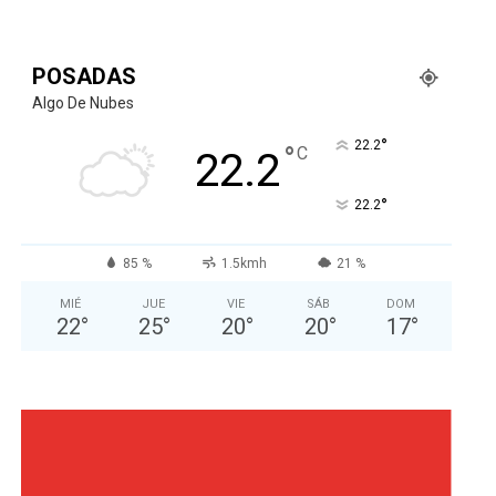
POSADAS
Algo De Nubes
°
22.2
°
C
22.2
°
22.2
85 %
1.5kmh
21 %
MIÉ
JUE
VIE
SÁB
DOM
22
°
25
°
20
°
20
°
17
°