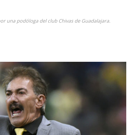
Diario
por una podóloga del club Chivas de Guadalajara.