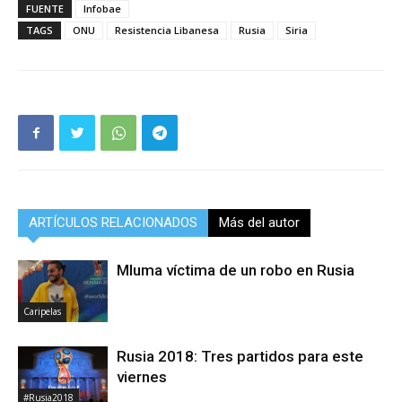
FUENTE
Infobae
TAGS
ONU
Resistencia Libanesa
Rusia
Siria
ARTÍCULOS RELACIONADOS
Más del autor
Mluma víctima de un robo en Rusia
Caripelas
Rusia 2018: Tres partidos para este
viernes
#Rusia2018