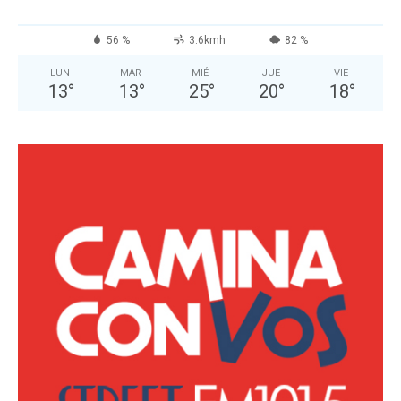
56 %
3.6kmh
82 %
LUN
MAR
MIÉ
JUE
VIE
13
°
13
°
25
°
20
°
18
°