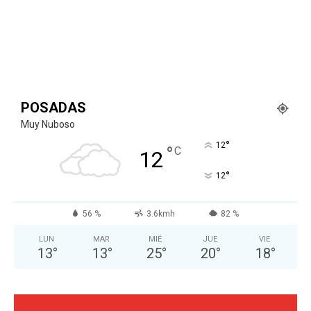
POSADAS
Muy Nuboso
°
12
°
C
12
°
12
56 %
3.6kmh
82 %
LUN
MAR
MIÉ
JUE
VIE
13
°
13
°
25
°
20
°
18
°