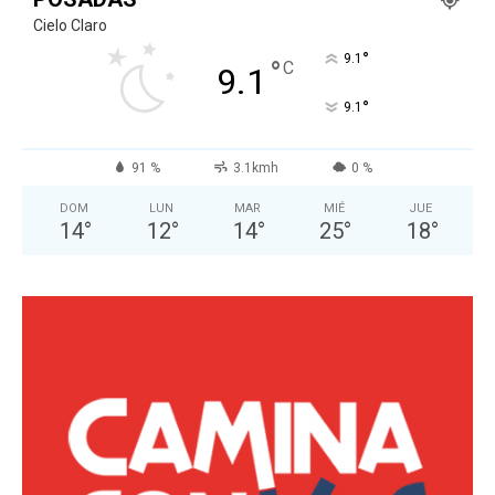
Cielo Claro
°
9.1
°
C
9.1
°
9.1
91 %
3.1kmh
0 %
DOM
LUN
MAR
MIÉ
JUE
14
°
12
°
14
°
25
°
18
°