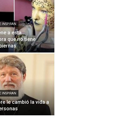
E INSPIRAN
ene a esta
ora que no tiene
piernas
E INSPIRAN
e le cambió la vida a
ersonas