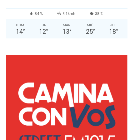
84 %
3.1kmh
38 %
DOM
LUN
MAR
MIÉ
JUE
14
°
12
°
13
°
25
°
18
°