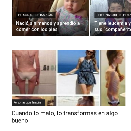
PERSONAS QUE INSPIRAN
PERSONAS QUE INSPIRA
Nació sin manos y aprendió a
Tiene leucemia y
comer con los pies
sus “compañerito
Personas que Inspiran
Cuando lo malo, lo transformas en algo
bueno