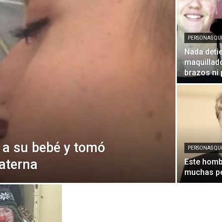
Diario
PERSONAS QU
Nada deti
maquillad
brazos ni 
ó a su bebé y tomó
PERSONAS QU
materna
Este hombr
muchas p