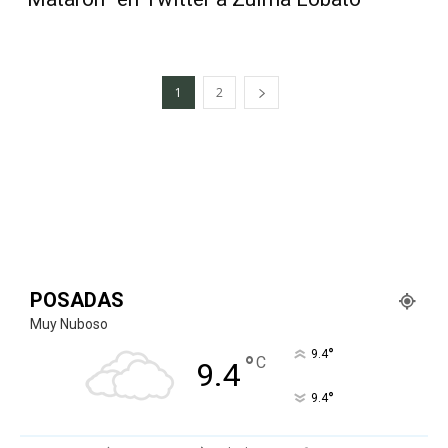
1
2
POSADAS
Muy Nuboso
°
9.4
°
C
9.4
°
9.4