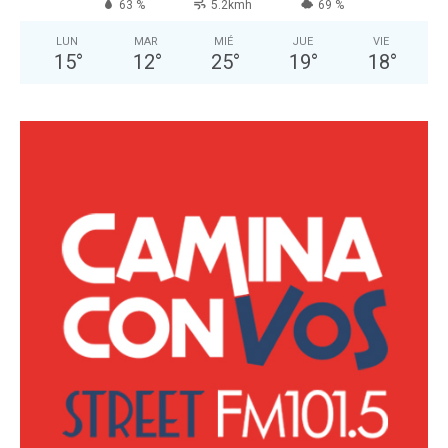
63 %
5.2kmh
69 %
LUN
MAR
MIÉ
JUE
VIE
15
°
12
°
25
°
19
°
18
°