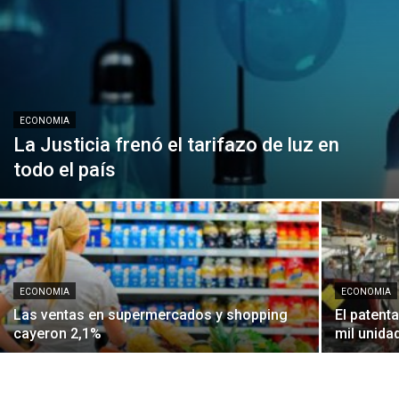
ECONOMIA
La Justicia frenó el tarifazo de luz en
todo el país
ECONOMIA
ECONOMIA
Las ventas en supermercados y shopping
El patent
cayeron 2,1%
mil unida