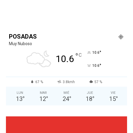
POSADAS
Muy Nuboso
°
10.6
°
C
10.6
°
10.6
67 %
3.8kmh
57 %
LUN
MAR
MIÉ
JUE
VIE
13
°
12
°
24
°
18
°
15
°