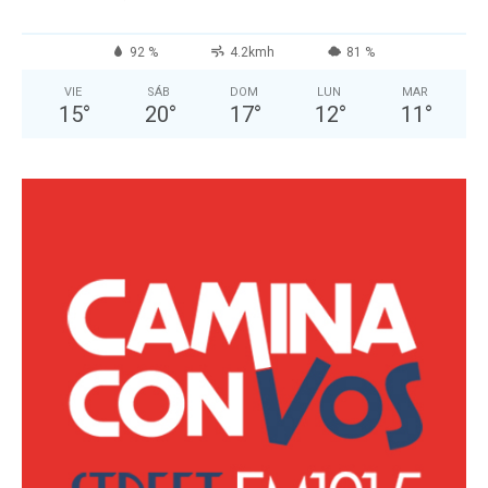
92 %
4.2kmh
81 %
VIE
SÁB
DOM
LUN
MAR
15
°
20
°
17
°
12
°
11
°