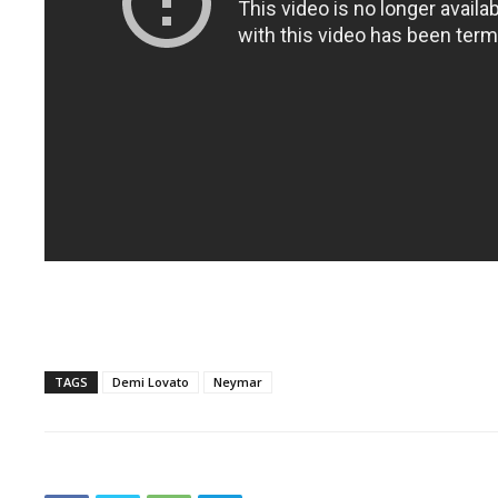
TAGS
Demi Lovato
Neymar