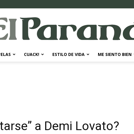
PELAS
CUACK!
ESTILO DE VIDA
ME SIENTO BIEN
El
Paraná
tarse” a Demi Lovato?