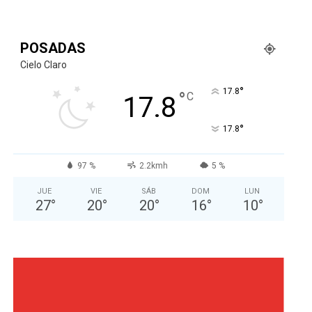
POSADAS
Cielo Claro
°
17.8
°
C
17.8
°
17.8
97 %
2.2kmh
5 %
JUE
VIE
SÁB
DOM
LUN
27
°
20
°
20
°
16
°
10
°