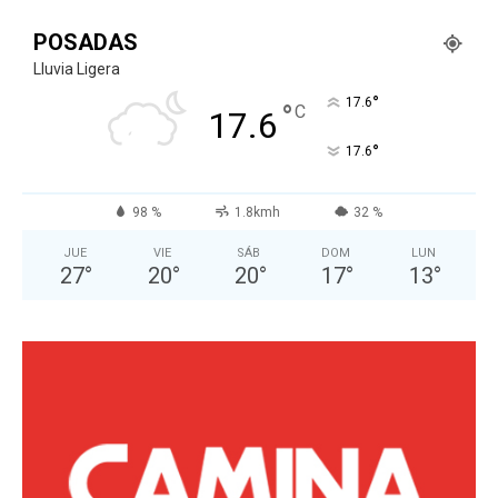
POSADAS
Lluvia Ligera
°
17.6
°
C
17.6
°
17.6
98 %
1.8kmh
32 %
JUE
VIE
SÁB
DOM
LUN
27
°
20
°
20
°
17
°
13
°